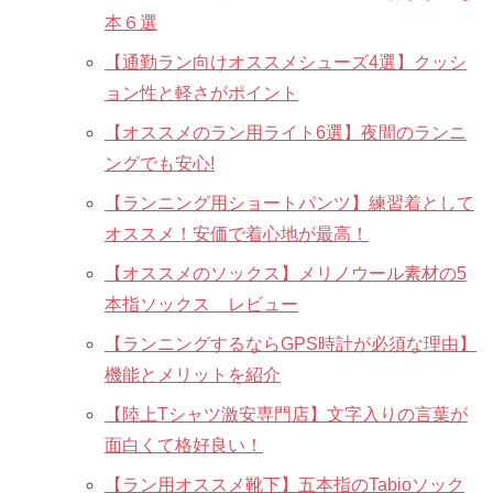
本６選
【通勤ラン向けオススメシューズ4選】クッシ
ョン性と軽さがポイント
【オススメのラン用ライト6選】夜間のランニ
ングでも安心!
【ランニング用ショートパンツ】練習着として
オススメ！安価で着心地が最高！
【オススメのソックス】メリノウール素材の5
本指ソックス レビュー
【ランニングするならGPS時計が必須な理由】
機能とメリットを紹介
【陸上Tシャツ激安専門店】文字入りの言葉が
面白くて格好良い！
【ラン用オススメ靴下】五本指のTabioソック