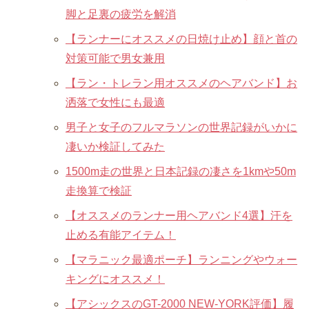
脚と足裏の疲労を解消
【ランナーにオススメの日焼け止め】顔と首の
対策可能で男女兼用
【ラン・トレラン用オススメのヘアバンド】お
洒落で女性にも最適
男子と女子のフルマラソンの世界記録がいかに
凄いか検証してみた
1500m走の世界と日本記録の凄さを1kmや50m
走換算で検証
【オススメのランナー用ヘアバンド4選】汗を
止める有能アイテム！
【マラニック最適ポーチ】ランニングやウォー
キングにオススメ！
【アシックスのGT-2000 NEW-YORK評価】履