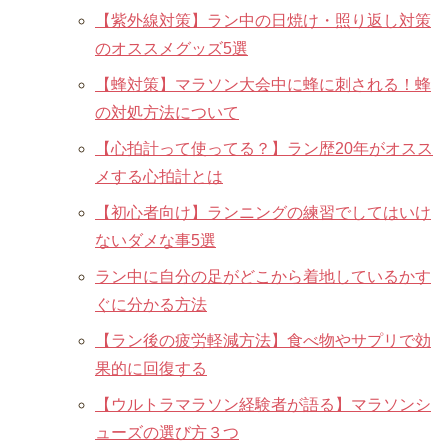
【紫外線対策】ラン中の日焼け・照り返し対策
のオススメグッズ5選
【蜂対策】マラソン大会中に蜂に刺される！蜂
の対処方法について
【心拍計って使ってる？】ラン歴20年がオスス
メする心拍計とは
【初心者向け】ランニングの練習でしてはいけ
ないダメな事5選
ラン中に自分の足がどこから着地しているかす
ぐに分かる方法
【ラン後の疲労軽減方法】食べ物やサプリで効
果的に回復する
【ウルトラマラソン経験者が語る】マラソンシ
ューズの選び方３つ