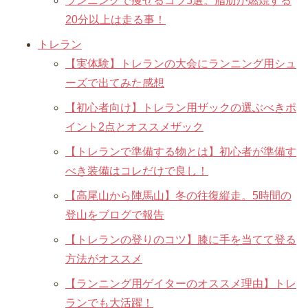
ランニングで痩せるコツ5選。脂肪が燃焼する
20分以上は走る事！
トレラン
【実体験】トレランの大会にランニング用シュ
ーズで出てみた感想
【初心者向け】トレラン用ザックの選ぶべきポ
イント2点とオススメザック
【トレランで準備する物とは】初心者が準備す
べき装備はコレだけで良し！
【高尾山から陣馬山】冬の往復縦走。5時間の
登山をブログで報告
【トレランの登りのコツ】膝に手を当てて登る
方法がオススメ
【ランニング用ゲイターのオススメ理由】トレ
ランでも大活躍！