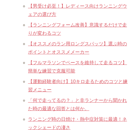
【男受け必至！】レディース向けランニングウ
ェアの選び方
【ランニングフォーム改善】意識するだけで走
りが変わるコツ
【オススメのラン用ロングスパッツ】選ぶ時の
ポイントとオススメメーカー
【フルマラソンでペースを維持して走るコツ】
簡単な練習で克服可能
【運動経験者向け】10キロ走るためのコツと練
習メニュー
「何で走ってるの？」と非ランナーから聞かれ
た時の最適な回答とは何か。
ランニング時の日焼け・熱中症対策に最適！ネ
ックシェードの凄さ