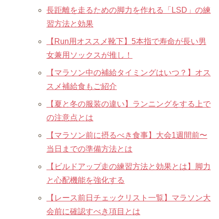
長距離を走るための脚力を作れる「LSD」の練
習方法と効果
【Run用オススメ靴下】5本指で寿命が長い男
女兼用ソックスが推し！
【マラソン中の補給タイミングはいつ？】オス
スメ補給食もご紹介
【夏と冬の服装の違い】ランニングをする上で
の注意点とは
【マラソン前に摂るべき食事】大会1週間前〜
当日までの準備方法とは
【ビルドアップ走の練習方法と効果とは】脚力
と心配機能を強化する
【レース前日チェックリスト一覧】マラソン大
会前に確認すべき項目とは