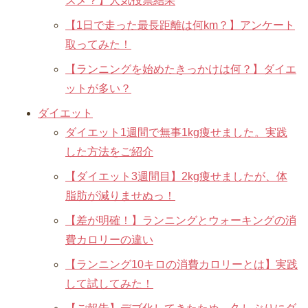
スメ？】人気投票結果
【1日で走った最長距離は何km？】アンケート
取ってみた！
【ランニングを始めたきっかけは何？】ダイエ
ットが多い？
ダイエット
ダイエット1週間で無事1kg痩せました。実践
した方法をご紹介
【ダイエット3週間目】2kg痩せましたが、体
脂肪が減りませぬっ！
【差が明確！】ランニングとウォーキングの消
費カロリーの違い
【ランニング10キロの消費カロリーとは】実践
して試してみた！