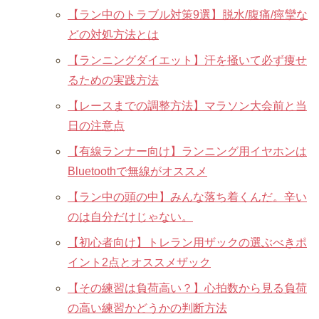
【ラン中のトラブル対策9選】脱水/腹痛/痙攣な
どの対処方法とは
【ランニングダイエット】汗を掻いて必ず痩せ
るための実践方法
【レースまでの調整方法】マラソン大会前と当
日の注意点
【有線ランナー向け】ランニング用イヤホンは
Bluetoothで無線がオススメ
【ラン中の頭の中】みんな落ち着くんだ。辛い
のは自分だけじゃない。
【初心者向け】トレラン用ザックの選ぶべきポ
イント2点とオススメザック
【その練習は負荷高い？】心拍数から見る負荷
の高い練習かどうかの判断方法