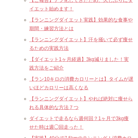
【ご報告】デブ化してきたため、久しぶりにダ
イエット始めます！
【ランニングダイエット実践】効果的な食事や
期間・練習方法とは
【ランニングダイエット】汗を掻いて必ず痩せ
るための実践方法
【ダイエット1ヶ月経過】3kg減りました！実
践方法をご紹介
【ラン10キロの消費カロリーとは】タイムが遅
いほどカロリーは高くなる
【ランニングダイエット】やれば絶対に痩せら
れる具体的な方法７つ
ダイエットで走るなら週何回？1ヶ月で3kg痩
せた時は週◯回走った！