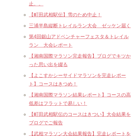
止。。
【町田武相駅伝】雪のため中止！
三浦半島縦断トレイルラン大会 ゼッケン届く
第4回鋸山アドベンチャーフェスタ＆トレイル
ラン 大会レポート
【湘南国際マラソン完走報告】ブログでキツか
った思い出を綴る
【よこすかシーサイドマラソンを完走レポー
ト】コースはきつめ！
【湘南国際マラソン結果レポート】コースの高
低差はフラットで易しい！
【町田武相駅伝のコースはきつい】大会結果を
ブログでご報告
【武相マラソン大会結果報告】完走レポートを