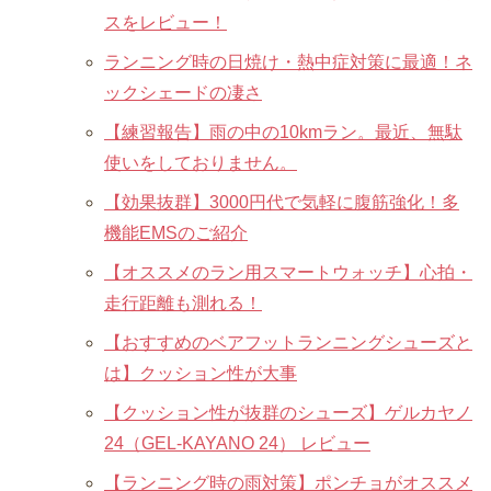
スをレビュー！
ランニング時の日焼け・熱中症対策に最適！ネ
ックシェードの凄さ
【練習報告】雨の中の10kmラン。最近、無駄
使いをしておりません。
【効果抜群】3000円代で気軽に腹筋強化！多
機能EMSのご紹介
【オススメのラン用スマートウォッチ】心拍・
走行距離も測れる！
【おすすめのベアフットランニングシューズと
は】クッション性が大事
【クッション性が抜群のシューズ】ゲルカヤノ
24（GEL-KAYANO 24） レビュー
【ランニング時の雨対策】ポンチョがオススメ