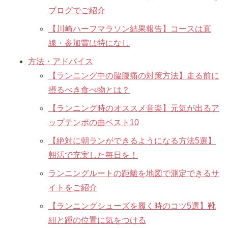
ブログでご紹介
【川崎ハーフマラソン結果報告】コースは直
線・参加賞は特になし
方法・アドバイス
【ランニング中の脇腹痛の対策方法】走る前に
摂るべき食べ物とは？
【ランニング時のオススメ音楽】元気が出るア
ップテンポの曲ベスト10
【絶対に朝ランができるようになる方法5選】
朝活で充実した毎日を！
ランニングルートの距離を地図で測定できるサ
イトをご紹介
【ランニングシューズを履く時のコツ5選】靴
紐と踵の位置に気をつける