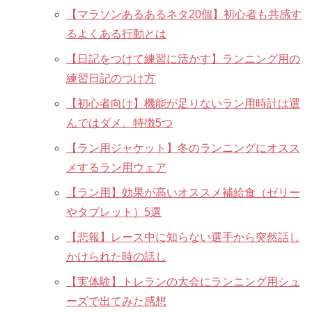
【マラソンあるあるネタ20個】初心者も共感す
るよくある行動とは
【日記をつけて練習に活かす】ランニング用の
練習日記のつけ方
【初心者向け】機能が足りないラン用時計は選
んではダメ。特徴5つ
【ラン用ジャケット】冬のランニングにオスス
メするラン用ウェア
【ラン用】効果が高いオススメ補給食（ゼリー
やタブレット）5選
【悲報】レース中に知らない選手から突然話し
かけられた時の話し
【実体験】トレランの大会にランニング用シュ
ーズで出てみた感想