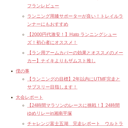
フランレビュー
ランニング用膝サポーターが良い！トレイルラ
ンナーにもおすすめ
【2000円代激安！】Hato ランニングシュー
ズ！初心者にオススメ！
【ラン用アームカバーの効果とオススメのメー
カー】ナイキよりもザムスト推し
僕の事
【ランニングの目標】2年以内にUTMF完走と
サブスリー目指します！
大会レポート
【24時間マラソンのレースに挑戦！】24時間
ゆめリレーin湘南平塚
チャレンジ富士五湖 完走レポート ウルトラ