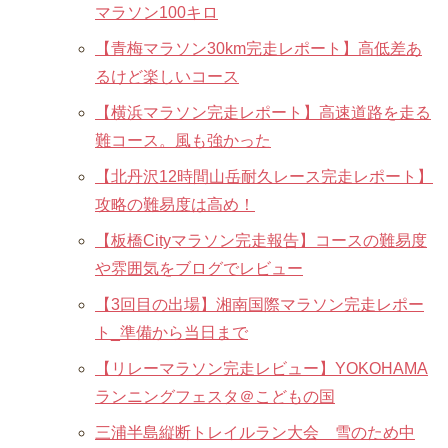
マラソン100キロ
【青梅マラソン30km完走レポート】高低差あ
るけど楽しいコース
【横浜マラソン完走レポート】高速道路を走る
難コース。風も強かった
【北丹沢12時間山岳耐久レース完走レポート】
攻略の難易度は高め！
【板橋Cityマラソン完走報告】コースの難易度
や雰囲気をブログでレビュー
【3回目の出場】湘南国際マラソン完走レポー
ト_準備から当日まで
【リレーマラソン完走レビュー】YOKOHAMA
ランニングフェスタ＠こどもの国
三浦半島縦断トレイルラン大会 雪のため中