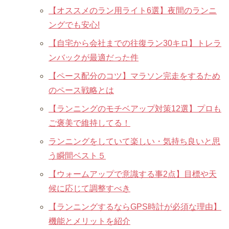
【オススメのラン用ライト6選】夜間のランニ
ングでも安心!
【自宅から会社までの往復ラン30キロ】トレラ
ンバックが最適だった件
【ペース配分のコツ】マラソン完走をするため
のペース戦略とは
【ランニングのモチベアップ対策12選】プロも
ご褒美で維持してる！
ランニングをしていて楽しい・気持ち良いと思
う瞬間ベスト５
【ウォームアップで意識する事2点】目標や天
候に応じて調整すべき
【ランニングするならGPS時計が必須な理由】
機能とメリットを紹介