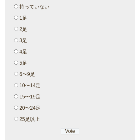
持っていない
1足
2足
3足
4足
5足
6〜9足
10〜14足
15〜19足
20〜24足
25足以上