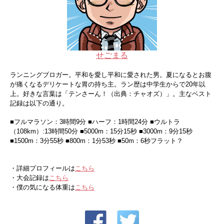
せごまる
ランニングブロガー。平和を愛し平和に愛された男。夏になるとお腹
が痛くなるデリケートな胃の持ち主。ラン歴は中学生からで20年以
上。好きな言葉は「テンさーん！（出典：チャオズ）」。主なベスト
記録は以下の通り。
■フルマラソン：3時間9分 ■ハーフ：1時間24分 ■ウルトラ
（108km）:13時間50分 ■5000m：15分15秒 ■3000m：9分15秒
■1500m：3分55秒 ■800m：1分53秒 ■50m：6秒フラット？
・詳細プロフィールは
こちら
・大会記録は
こちら
・僕の気になる体重は
こちら