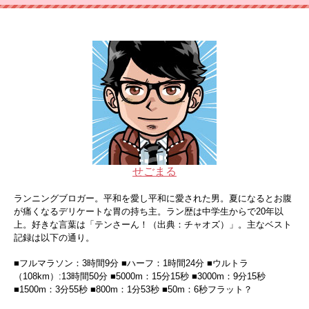
せごまる
ランニングブロガー。平和を愛し平和に愛された男。夏になるとお腹
が痛くなるデリケートな胃の持ち主。ラン歴は中学生からで20年以
上。好きな言葉は「テンさーん！（出典：チャオズ）」。主なベスト
記録は以下の通り。
■フルマラソン：3時間9分 ■ハーフ：1時間24分 ■ウルトラ
（108km）:13時間50分 ■5000m：15分15秒 ■3000m：9分15秒
■1500m：3分55秒 ■800m：1分53秒 ■50m：6秒フラット？