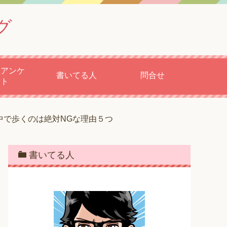
グ
もアンケ
書いてる人
問合せ
ート
中で歩くのは絶対NGな理由５つ
書いてる人