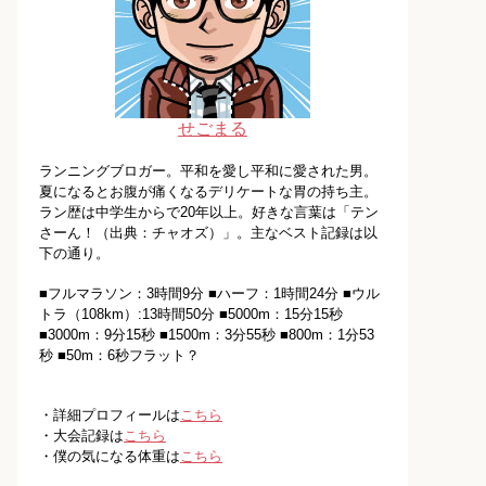
せごまる
ランニングブロガー。平和を愛し平和に愛された男。
夏になるとお腹が痛くなるデリケートな胃の持ち主。
ラン歴は中学生からで20年以上。好きな言葉は「テン
さーん！（出典：チャオズ）」。主なベスト記録は以
下の通り。
■フルマラソン：3時間9分 ■ハーフ：1時間24分 ■ウル
トラ（108km）:13時間50分 ■5000m：15分15秒
■3000m：9分15秒 ■1500m：3分55秒 ■800m：1分53
秒 ■50m：6秒フラット？
・詳細プロフィールは
こちら
・大会記録は
こちら
・僕の気になる体重は
こちら