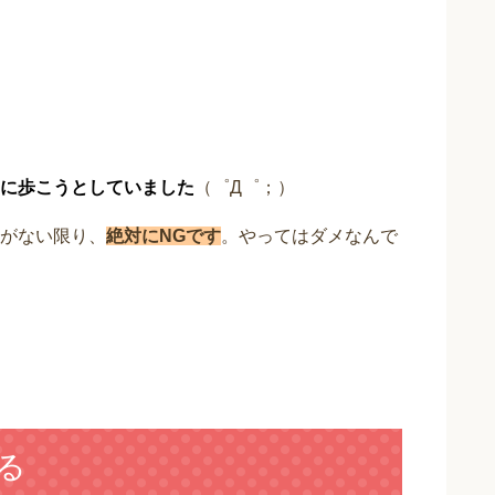
に歩こうとしていました
（゜Д゜；）
がない限り、
絶対にNGです
。やってはダメなんで
る