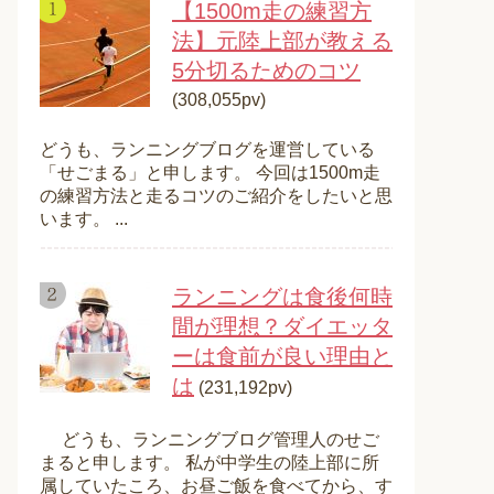
【1500m走の練習方
法】元陸上部が教える
5分切るためのコツ
(308,055pv)
どうも、ランニングブログを運営している
「せごまる」と申します。 今回は1500m走
の練習方法と走るコツのご紹介をしたいと思
います。 ...
ランニングは食後何時
間が理想？ダイエッタ
ーは食前が良い理由と
は
(231,192pv)
どうも、ランニングブログ管理人のせご
まると申します。 私が中学生の陸上部に所
属していたころ、お昼ご飯を食べてから、す