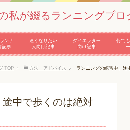
の私が綴るランニングブロ
ランナ
速くなりたい
ダイエッター
何で
け記事
人向け記事
向け記事
グ
TOP
方法・アドバイス
ランニングの練習中、途
、途中で歩くのは絶対