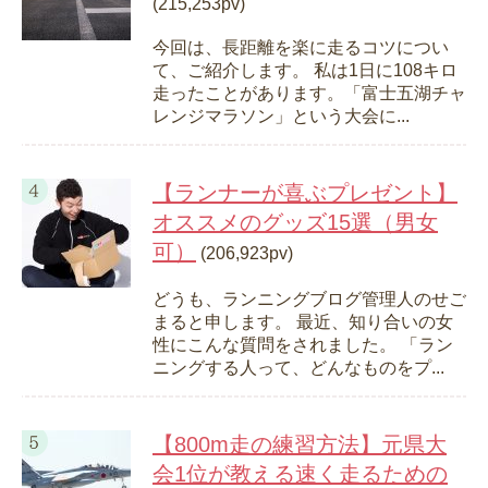
(215,253pv)
今回は、長距離を楽に走るコツについ
て、ご紹介します。 私は1日に108キロ
走ったことがあります。「富士五湖チャ
レンジマラソン」という大会に...
【ランナーが喜ぶプレゼント】
オススメのグッズ15選（男女
可）
(206,923pv)
どうも、ランニングブログ管理人のせご
まると申します。 最近、知り合いの女
性にこんな質問をされました。 「ラン
ニングする人って、どんなものをプ...
【800m走の練習方法】元県大
会1位が教える速く走るための