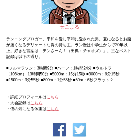
せごまる
ランニングブロガー。平和を愛し平和に愛された男。夏になるとお腹
が痛くなるデリケートな胃の持ち主。ラン歴は中学生からで20年以
上。好きな言葉は「テンさーん！（出典：チャオズ）」。主なベスト
記録は以下の通り。
■フルマラソン：3時間9分 ■ハーフ：1時間24分 ■ウルトラ
（108km）:13時間50分 ■5000m：15分15秒 ■3000m：9分15秒
■1500m：3分55秒 ■800m：1分53秒 ■50m：6秒フラット？
・詳細プロフィールは
こちら
・大会記録は
こちら
・僕の気になる体重は
こちら