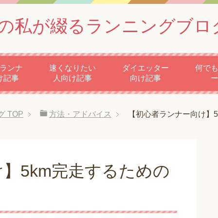
の私が綴るランニングブロ
ランナ
速くなりたい
ダイエッター
何で
け記事
人向け記事
向け記事
グ
TOP
方法・アドバイス
【初心者ランナー向け】5
】5km完走するための