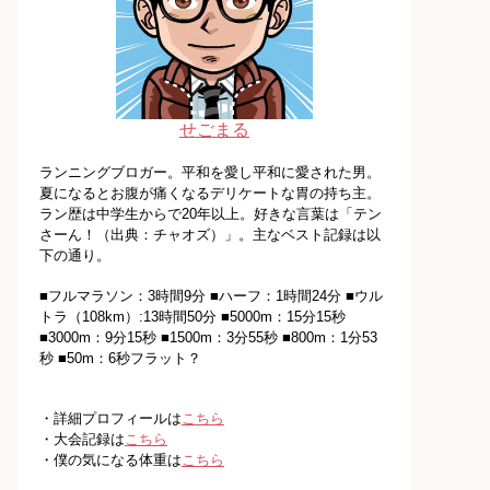
せごまる
ランニングブロガー。平和を愛し平和に愛された男。
夏になるとお腹が痛くなるデリケートな胃の持ち主。
ラン歴は中学生からで20年以上。好きな言葉は「テン
さーん！（出典：チャオズ）」。主なベスト記録は以
下の通り。
■フルマラソン：3時間9分 ■ハーフ：1時間24分 ■ウル
トラ（108km）:13時間50分 ■5000m：15分15秒
■3000m：9分15秒 ■1500m：3分55秒 ■800m：1分53
秒 ■50m：6秒フラット？
・詳細プロフィールは
こちら
・大会記録は
こちら
・僕の気になる体重は
こちら