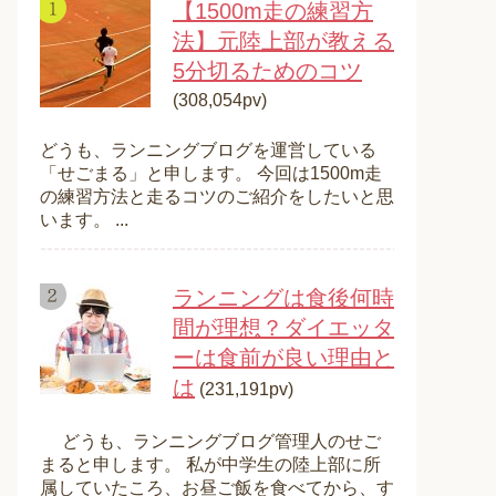
【1500m走の練習方
法】元陸上部が教える
5分切るためのコツ
(308,054pv)
どうも、ランニングブログを運営している
「せごまる」と申します。 今回は1500m走
の練習方法と走るコツのご紹介をしたいと思
います。 ...
ランニングは食後何時
間が理想？ダイエッタ
ーは食前が良い理由と
は
(231,191pv)
どうも、ランニングブログ管理人のせご
まると申します。 私が中学生の陸上部に所
属していたころ、お昼ご飯を食べてから、す