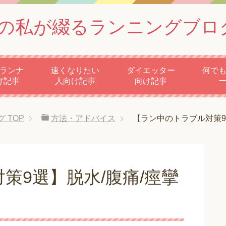
の私が綴るランニングブロ
ランナ
速くなりたい
ダイエッター
何で
け記事
人向け記事
向け記事
グ
TOP
方法・アドバイス
【ラン中のトラブル対策9
策9選】脱水/腹痛/痙攣