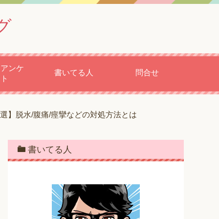
グ
もアンケ
書いてる人
問合せ
ート
選】脱水/腹痛/痙攣などの対処方法とは
書いてる人