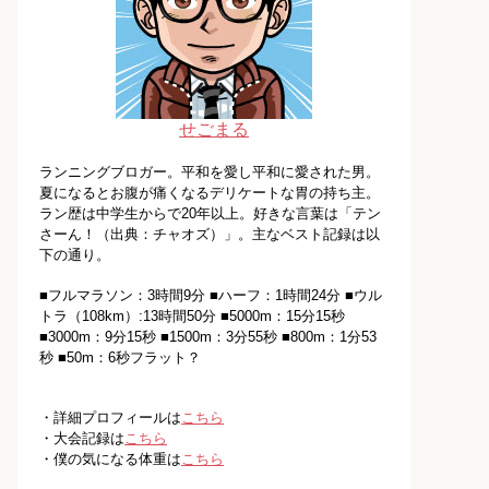
せごまる
ランニングブロガー。平和を愛し平和に愛された男。
夏になるとお腹が痛くなるデリケートな胃の持ち主。
ラン歴は中学生からで20年以上。好きな言葉は「テン
さーん！（出典：チャオズ）」。主なベスト記録は以
下の通り。
■フルマラソン：3時間9分 ■ハーフ：1時間24分 ■ウル
トラ（108km）:13時間50分 ■5000m：15分15秒
■3000m：9分15秒 ■1500m：3分55秒 ■800m：1分53
秒 ■50m：6秒フラット？
・詳細プロフィールは
こちら
・大会記録は
こちら
・僕の気になる体重は
こちら