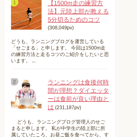
【1500m走の練習方
法】元陸上部が教える
5分切るためのコツ
(308,049pv)
どうも、ランニングブログを運営している
「せごまる」と申します。 今回は1500m走
の練習方法と走るコツのご紹介をしたいと思
います。 ...
ランニングは食後何時
間が理想？ダイエッタ
ーは食前が良い理由と
は
(231,187pv)
どうも、ランニングブログ管理人のせご
まると申します。 私が中学生の陸上部に所
属していたころ、お昼ご飯を食べてから、す