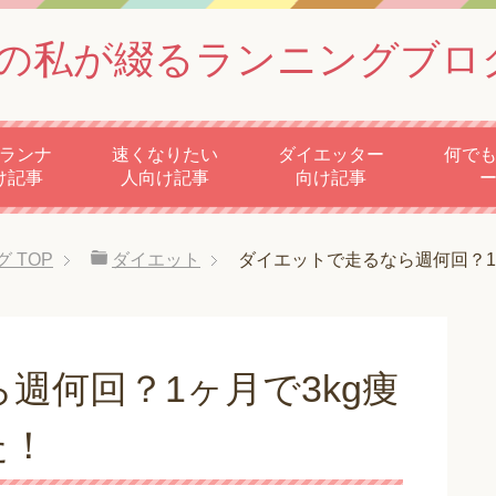
の私が綴るランニングブロ
ランナ
速くなりたい
ダイエッター
何で
け記事
人向け記事
向け記事
グ
TOP
ダイエット
ダイエットで走るなら週何回？1
週何回？1ヶ月で3kg痩
た！