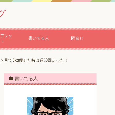
グ
もアンケ
書いてる人
問合せ
ート
ヶ月で3kg痩せた時は週◯回走った！
書いてる人