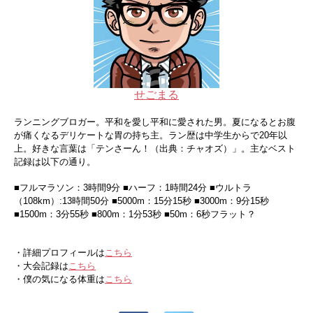
せごまる
ランニングブロガー。平和を愛し平和に愛された男。夏になるとお腹
が痛くなるデリケートな胃の持ち主。ラン歴は中学生からで20年以
上。好きな言葉は「テンさーん！（出典：チャオズ）」。主なベスト
記録は以下の通り。
■フルマラソン：3時間9分 ■ハーフ：1時間24分 ■ウルトラ
（108km）:13時間50分 ■5000m：15分15秒 ■3000m：9分15秒
■1500m：3分55秒 ■800m：1分53秒 ■50m：6秒フラット？
・詳細プロフィールは
こちら
・大会記録は
こちら
・僕の気になる体重は
こちら