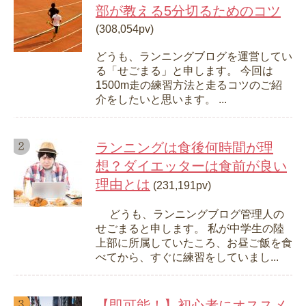
部が教える5分切るためのコツ
(308,054pv)
どうも、ランニングブログを運営してい
る「せごまる」と申します。 今回は
1500m走の練習方法と走るコツのご紹
介をしたいと思います。 ...
ランニングは食後何時間が理
想？ダイエッターは食前が良い
理由とは
(231,191pv)
どうも、ランニングブログ管理人の
せごまると申します。 私が中学生の陸
上部に所属していたころ、お昼ご飯を食
べてから、すぐに練習をしていまし...
【即可能！】初心者にオススメ