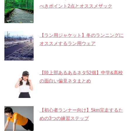
べきポイント2点とオススメザック
【ラン用ジャケット】冬のランニングに
オススメするラン用ウェア
【陸上部あるあるネタ52個】中学&高校
の面白い偏見ネタまとめ
【初心者ランナー向け】5km完走するた
めの3つの練習ステップ